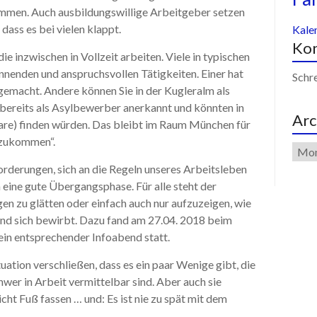
ommen. Auch ausbildungswillige Arbeitgeber setzen
 dass es bei vielen klappt.
Kale
Kon
e inzwischen in Vollzeit arbeiten. Viele in typischen
annenden und anspruchsvollen Tätigkeiten. Einer hat
Schre
emacht. Andere können Sie in der Kugleralm als
h bereits als Asylbewerber anerkannt und könnten in
Arc
bare) finden würden. Das bleibt im Raum München für
nzukommen“.
derungen, sich an die Regeln unseres Arbeitsleben
en eine gute Übergangsphase. Für alle steht der
en zu glätten oder einfach auch nur aufzuzeigen, wie
und sich bewirbt. Dazu fand am 27.04. 2018 beim
ein entsprechender Infoabend statt.
tuation verschließen, dass es ein paar Wenige gibt, die
wer in Arbeit vermittelbar sind. Aber auch sie
t Fuß fassen … und: Es ist nie zu spät mit dem