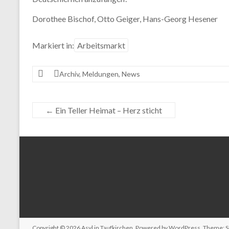
Dorothee Bischof, Otto Geiger, Hans-Georg Hesener
Markiert in:
Arbeitsmarkt
Archiv
,
Meldungen
,
News
←
Ein Teller Heimat – Herz sticht
Copyright © 2026
Asyl in Taufkirchen
. Powered by
WordPress
. Theme: 