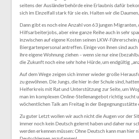
seitens der Ausländerbehörde eine Erlaubnis dafür bek
sich im Einzelfall stark für sie ein. Halten wir die Daumen,
Dann gibt es noch eine Anzahl von 63 jungen Migranten, di
Hilfsarbeiterjobs, aber eine ganze Reihe auch in sehr sp
inzwischen auf eigene Kosten seinen LKW-Führerschein g
Biergartenpersonal antreffen. Einige von ihnen sind auc
ihre eigene Wohnung ziehen – wenn sie nur eine (bezahl
die Zukunft noch eine sehr hohe Hürde, um endgültig „a
Auf dem Wege zeigen sich immer wieder große Herausfor
zu gewöhnen. Die Jungs, die hier in der Schule sind, hatt
Helferkreis mit Rat und Unterstützung zur Seite, um Wog
man im komplexen Online-Stellenangebot richtig sucht 
wöchentlichen Talk am Freitag in der Begegnungsstätte 
Zu guter Letzt wollen wir auch nicht die Augen vor der Si
immer noch kein Deutsch gelernt haben und daher nur sch
werden erkennen müssen: Ohne Deutsch kann man hier nich
Deutschlernen anzufangen!