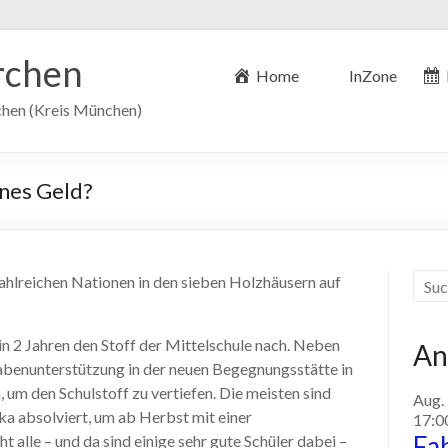
irchen
Home
InZone
rchen (Kreis München)
enes Geld?
lreichen Nationen in den sieben Holzhäusern auf
in 2 Jahren den Stoff der Mittelschule nach. Neben
An
abenunterstützung in der neuen Begegnungsstätte in
, um den Schulstoff zu vertiefen. Die meisten sind
Aug.
ka absolviert, um ab Herbst mit einer
17:0
Fa
 alle – und da sind einige sehr gute Schüler dabei –