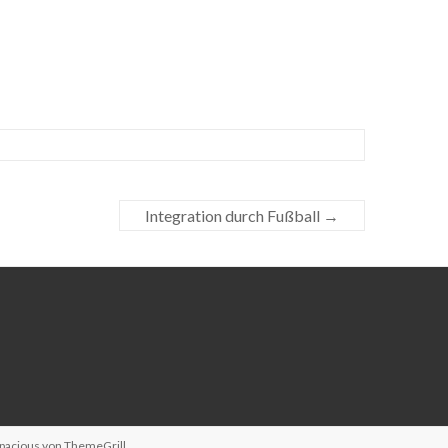
Integration durch Fußball
→
Spacious von
ThemeGrill
.